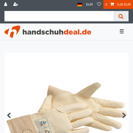
EUR
0
0,00 EUR
☰