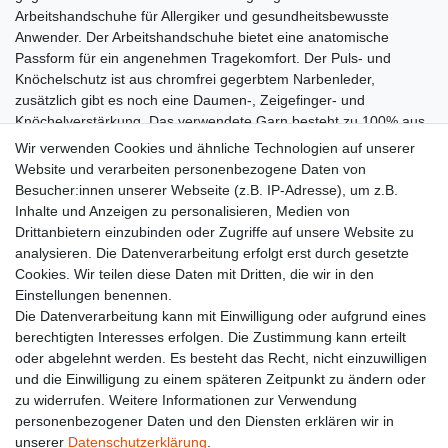
Arbeitshandschuhe für Allergiker und gesundheitsbewusste
Anwender. Der Arbeitshandschuhe bietet eine anatomische
Passform für ein angenehmen Tragekomfort. Der Puls- und
Knöchelschutz ist aus chromfrei gegerbtem Narbenleder,
zusätzlich gibt es noch eine Daumen-, Zeigefinger- und
Knöchelverstärkung. Das verwendete Garn besteht zu 100% aus
Kevlar Markenfaser. Die Stulpe des Arbeitshandschuhs ist ca. 8
Wir verwenden Cookies und ähnliche Technologien auf unserer
cm lang, der Gesamtlänge des Arbeitshandschuhs beträgt etwa
Website und verarbeiten personenbezogene Daten von
30 cm. Auf der Stulpe befindet sich die Größenkennzeichnung.
Besucher:innen unserer Webseite (z.B. IP-Adresse), um z.B.
Der Arbeitshandschuh erfüllt die Anforderungen für die EN 420
Inhalte und Anzeigen zu personalisieren, Medien von
sowie EN 388.
Drittanbietern einzubinden oder Zugriffe auf unsere Website zu
analysieren. Die Datenverarbeitung erfolgt erst durch gesetzte
Cookies. Wir teilen diese Daten mit Dritten, die wir in den
Einstellungen benennen.
Die Datenverarbeitung kann mit Einwilligung oder aufgrund eines
Lieferzeit etwa 1 bis 3 Werktage
berechtigten Interesses erfolgen. Die Zustimmung kann erteilt
oder abgelehnt werden. Es besteht das Recht, nicht einzuwilligen
Ab 89 € Kostenloser Versand
und die Einwilligung zu einem späteren Zeitpunkt zu ändern oder
zu widerrufen. Weitere Informationen zur Verwendung
personenbezogener Daten und den Diensten erklären wir in
14 Tage Rückgaberecht
unserer
Daten­schutz­erklärung
.