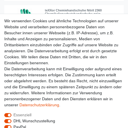
teXXor Chemiehandschuhe Nitril 2360
Chemikalienschutzhandschuhe grün
Wir verwenden Cookies und ähnliche Technologien auf unserer
ab 2,99 € *
Website und verarbeiten personenbezogene Daten von
1
Paar
| 2,99 € / Paar
Besucher:innen unserer Webseite (z.B. IP-Adresse), um z.B.
Artikel anzeigen
Inhalte und Anzeigen zu personalisieren, Medien von
*
inkl. ges. MwSt.
zzgl.
Versandkosten
Drittanbietern einzubinden oder Zugriffe auf unsere Website zu
analysieren. Die Datenverarbeitung erfolgt erst durch gesetzte
Cookies. Wir teilen diese Daten mit Dritten, die wir in den
Einstellungen benennen.
Die Datenverarbeitung kann mit Einwilligung oder aufgrund eines
Lieferzeit etwa 1 bis 3 Werktage
berechtigten Interesses erfolgen. Die Zustimmung kann erteilt
oder abgelehnt werden. Es besteht das Recht, nicht einzuwilligen
Ab 89 € Kostenloser Versand
und die Einwilligung zu einem späteren Zeitpunkt zu ändern oder
zu widerrufen. Weitere Informationen zur Verwendung
personenbezogener Daten und den Diensten erklären wir in
14 Tage Rückgaberecht
unserer
Daten­schutz­erklärung
.
Essenziell
DHL Wunschzustellung
Widerrufs­recht
Widerrufs­formular
Impressum
PayPal