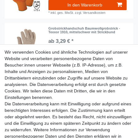
In den Warenkorb
*
inkl. ges. MwSt.
zzgl.
Versandkosten
Grobstrickhandschuh Baumwollgrobstrick -
Texxor 1910, mittelschwer mit Strickbund
ab 3,29 € *
Artikel anzeigen
Wir verwenden Cookies und ähnliche Technologien auf unserer
Website und verarbeiten personenbezogene Daten von
*
inkl. ges. MwSt.
zzgl.
Versandkosten
Besucher:innen unserer Webseite (z.B. IP-Adresse), um z.B.
Inhalte und Anzeigen zu personalisieren, Medien von
1
2
3
Drittanbietern einzubinden oder Zugriffe auf unsere Website zu
analysieren. Die Datenverarbeitung erfolgt erst durch gesetzte
Cookies. Wir teilen diese Daten mit Dritten, die wir in den
Einstellungen benennen.
Die Datenverarbeitung kann mit Einwilligung oder aufgrund eines
Lieferzeit etwa 1 bis 3 Werktage
berechtigten Interesses erfolgen. Die Zustimmung kann erteilt
oder abgelehnt werden. Es besteht das Recht, nicht einzuwilligen
Ab 89 € Kostenloser Versand
und die Einwilligung zu einem späteren Zeitpunkt zu ändern oder
zu widerrufen. Weitere Informationen zur Verwendung
personenbezogener Daten und den Diensten erklären wir in
14 Tage Rückgaberecht