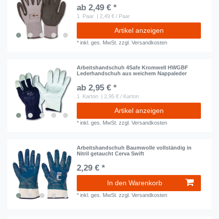
ab 2,49 € *
1
Paar
| 2,49 € / Paar
Artikel anzeigen
*
inkl. ges. MwSt.
zzgl.
Versandkosten
Arbeitshandschuh 4Safe Kromwell HWGBF
Lederhandschuh aus weichem Nappaleder
ab 2,95 € *
1
Karton
| 2,95 € / Karton
Artikel anzeigen
*
inkl. ges. MwSt.
zzgl.
Versandkosten
Arbeitshandschuh Baumwolle vollständig in
Nitril getaucht Cerva Swift
2,29 € *
In den Warenkorb
*
inkl. ges. MwSt.
zzgl.
Versandkosten