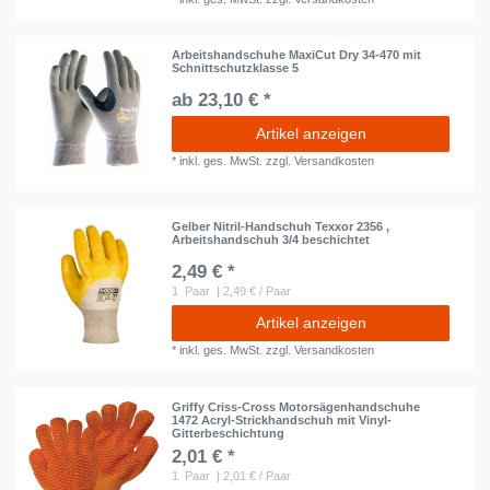
Arbeitshandschuhe MaxiCut Dry 34-470 mit
Schnittschutzklasse 5
ab 23,10 € *
Artikel anzeigen
*
inkl. ges. MwSt.
zzgl.
Versandkosten
Gelber Nitril-Handschuh Texxor 2356 ,
Arbeitshandschuh 3/4 beschichtet
2,49 € *
1
Paar
| 2,49 € / Paar
Artikel anzeigen
*
inkl. ges. MwSt.
zzgl.
Versandkosten
Griffy Criss-Cross Motorsägenhandschuhe
1472 Acryl-Strickhandschuh mit Vinyl-
Gitterbeschichtung
2,01 € *
1
Paar
| 2,01 € / Paar