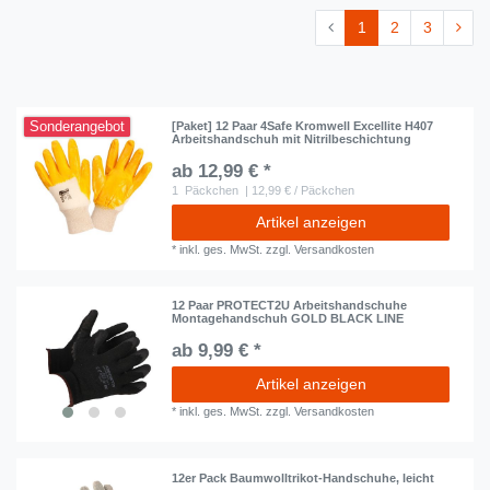
1
2
3
Sonderangebot
[Paket] 12 Paar 4Safe Kromwell Excellite H407
Arbeitshandschuh mit Nitrilbeschichtung
ab 12,99 € *
1
Päckchen
| 12,99 € / Päckchen
Artikel anzeigen
*
inkl. ges. MwSt.
zzgl.
Versandkosten
12 Paar PROTECT2U Arbeitshandschuhe
Montagehandschuh GOLD BLACK LINE
ab 9,99 € *
Artikel anzeigen
*
inkl. ges. MwSt.
zzgl.
Versandkosten
12er Pack Baumwolltrikot-Handschuhe, leicht