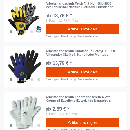
Arbeitshandschuh FerdyF. ® Non-Slip 1930
Mechanikerhandschuh Clarino®-Kunstleder
ab 13,79 € *
1
Paar
| 13,79 € / Paar
Artikel anzeigen
*
inkl. ges. MwSt.
zzgl.
Versandkosten
Arbeitshandschuh Handschuh FerdyF.® 1900
Allrounder Clarino®-Kunstleder Montage
ab 13,79 € *
Artikel anzeigen
*
inkl. ges. MwSt.
zzgl.
Versandkosten
Arbeitshandschuh Lederhandschuh 4Safe
Kromwell Excellent H1 weiches Nappaleder
ab 2,89 € *
1
Paar
| 2,89 € / Paar
Artikel anzeigen
*
inkl. ges. MwSt.
zzgl.
Versandkosten