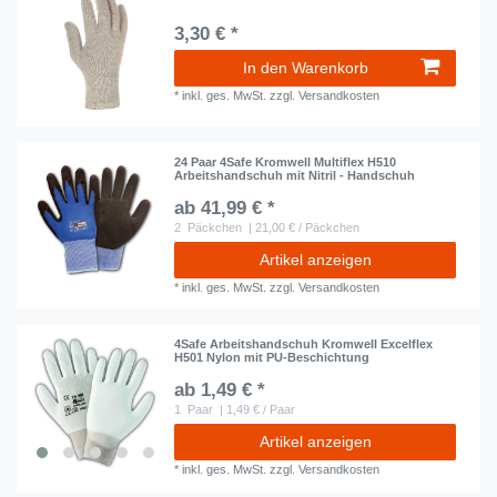
3,30 € *
In den Warenkorb
*
inkl. ges. MwSt.
zzgl.
Versandkosten
24 Paar 4Safe Kromwell Multiflex H510
Arbeitshandschuh mit Nitril - Handschuh
ab 41,99 € *
2
Päckchen
| 21,00 € / Päckchen
Artikel anzeigen
*
inkl. ges. MwSt.
zzgl.
Versandkosten
4Safe Arbeitshandschuh Kromwell Excelflex
H501 Nylon mit PU-Beschichtung
ab 1,49 € *
1
Paar
| 1,49 € / Paar
Artikel anzeigen
*
inkl. ges. MwSt.
zzgl.
Versandkosten