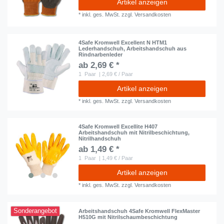
Artikel anzeigen
*
inkl. ges. MwSt.
zzgl.
Versandkosten
4Safe Kromwell Excellent N HTM1
Lederhandschuh, Arbeitshandschuh aus
Rindnarbenleder
ab 2,69 € *
1
Paar
| 2,69 € / Paar
Artikel anzeigen
*
inkl. ges. MwSt.
zzgl.
Versandkosten
4Safe Kromwell Excellite H407
Arbeitshandschuh mit Nitrilbeschichtung,
Nitrilhandschuh
ab 1,49 € *
1
Paar
| 1,49 € / Paar
Artikel anzeigen
*
inkl. ges. MwSt.
zzgl.
Versandkosten
Sonderangebot
Arbeitshandschuh 4Safe Kromwell FlexMaster
H510G mit Nitrilschaumbeschichtung