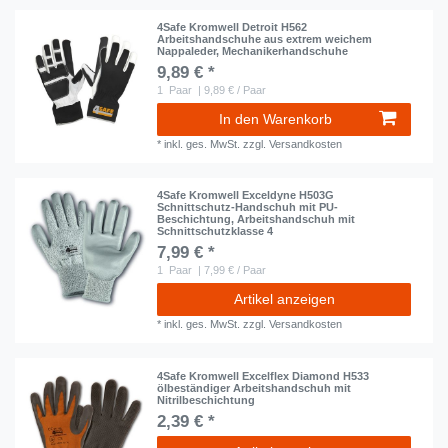
4Safe Kromwell Detroit H562
Arbeitshandschuhe aus extrem weichem
Nappaleder, Mechanikerhandschuhe
9,89 € *
1
Paar
| 9,89 € / Paar
In den Warenkorb
*
inkl. ges. MwSt.
zzgl.
Versandkosten
4Safe Kromwell Exceldyne H503G
Schnittschutz-Handschuh mit PU-
Beschichtung, Arbeitshandschuh mit
Schnittschutzklasse 4
7,99 € *
1
Paar
| 7,99 € / Paar
Artikel anzeigen
*
inkl. ges. MwSt.
zzgl.
Versandkosten
4Safe Kromwell Excelflex Diamond H533
ölbeständiger Arbeitshandschuh mit
Nitrilbeschichtung
2,39 € *