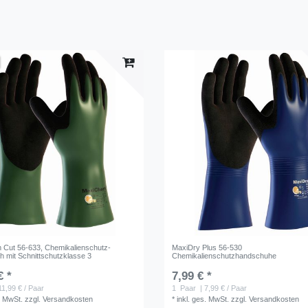
Cut 56-633, Chemikalienschutz-
MaxiDry Plus 56-530
 mit Schnittschutzklasse 3
Chemikalienschutzhandschuhe
€ *
7,99 € *
11,99 € / Paar
1
Paar
| 7,99 € / Paar
. MwSt.
zzgl.
Versandkosten
*
inkl. ges. MwSt.
zzgl.
Versandkosten