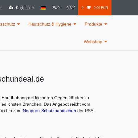
n
Registrieren
EUR
0
0
0,00 EUR
tsschutz
Hautschutz & Hygiene
Produkte
Webshop
schuhdeal.de
ie Handhabung mit kleineren Gegenständen zu
hiedlichsten Branchen. Das Angebot reicht vom
 bis hin zum
Neopren-Schutzhandschuh
der PSA-