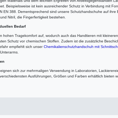
en Materials und dem leichten Ergreifen von Arbeitsgegenständen Lat
et. Beispielsweise ist kein ausreichender Schutz in Verbindung mit 
N EN 388. Dementsprechend sind unsere Schutzhandschuhe auf ihre B
nd Nitril, die Fingerfertigkeit bestehen.
duellen Bedarf
n hohen Tragekomfort auf, wodurch auch das Handtieren mit kleineren Ar
ten Schutz vor chemischen Stoffen. Zudem ist die zusätzliche Beschich
gefahr empfiehlt sich unser
Chemikalienschutzhandschuh mit Schnittsch
e Unterarms.
ben
 eignen sich zur mehrmaligen Verwendung in Laboratorien, Lackierere
verschiedensten Ausführungen, Größen und Farben erhältlich bieten w