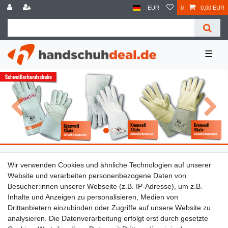
EUR
0
0,00 EUR
☰
Zurück
Näch
Lieferzeit etwa 1 bis 3 Werktage
Wir verwenden Cookies und ähnliche Technologien auf unserer
Website und verarbeiten personenbezogene Daten von
Besucher:innen unserer Webseite (z.B. IP-Adresse), um z.B.
Ab 89 € Kostenloser Versand
Inhalte und Anzeigen zu personalisieren, Medien von
Drittanbietern einzubinden oder Zugriffe auf unsere Website zu
14 Tage Rückgaberecht
analysieren. Die Datenverarbeitung erfolgt erst durch gesetzte