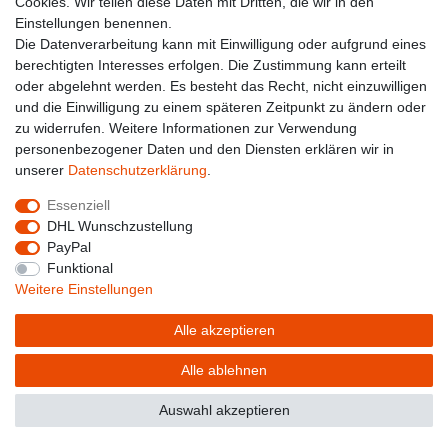
Cookies. Wir teilen diese Daten mit Dritten, die wir in den
Einstellungen benennen.
Die Datenverarbeitung kann mit Einwilligung oder aufgrund eines
Widerrufs­recht
Widerrufs­formular
Impressum
berechtigten Interesses erfolgen. Die Zustimmung kann erteilt
oder abgelehnt werden. Es besteht das Recht, nicht einzuwilligen
und die Einwilligung zu einem späteren Zeitpunkt zu ändern oder
Daten­schutz­erklärung
AGB
zu widerrufen. Weitere Informationen zur Verwendung
personenbezogener Daten und den Diensten erklären wir in
unserer
Daten­schutz­erklärung
.
Essenziell
© Copyright 2026 | Alle Rechte vorbehalten.
DHL Wunschzustellung
PayPal
Funktional
Weitere Einstellungen
Alle akzeptieren
Alle ablehnen
Auswahl akzeptieren