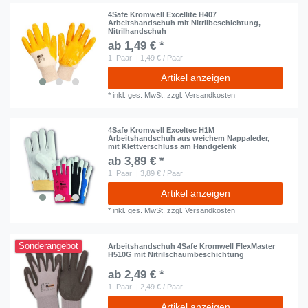
4Safe Kromwell Excellite H407
Arbeitshandschuh mit Nitrilbeschichtung,
Nitrilhandschuh
ab 1,49 € *
1
Paar
| 1,49 € / Paar
Artikel anzeigen
*
inkl. ges. MwSt.
zzgl.
Versandkosten
4Safe Kromwell Exceltec H1M
Arbeitshandschuh aus weichem Nappaleder,
mit Klettverschluss am Handgelenk
ab 3,89 € *
1
Paar
| 3,89 € / Paar
Artikel anzeigen
*
inkl. ges. MwSt.
zzgl.
Versandkosten
Sonderangebot
Arbeitshandschuh 4Safe Kromwell FlexMaster
H510G mit Nitrilschaumbeschichtung
ab 2,49 € *
1
Paar
| 2,49 € / Paar
Artikel anzeigen