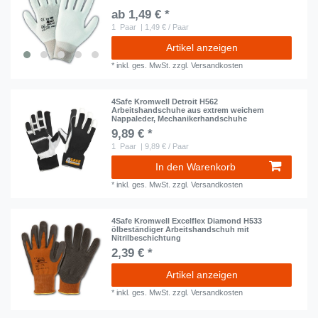
ab 1,49 € *
1
Paar
| 1,49 € / Paar
Artikel anzeigen
*
inkl. ges. MwSt.
zzgl.
Versandkosten
4Safe Kromwell Detroit H562
Arbeitshandschuhe aus extrem weichem
Nappaleder, Mechanikerhandschuhe
9,89 € *
1
Paar
| 9,89 € / Paar
In den Warenkorb
*
inkl. ges. MwSt.
zzgl.
Versandkosten
4Safe Kromwell Excelflex Diamond H533
ölbeständiger Arbeitshandschuh mit
Nitrilbeschichtung
2,39 € *
Artikel anzeigen
*
inkl. ges. MwSt.
zzgl.
Versandkosten