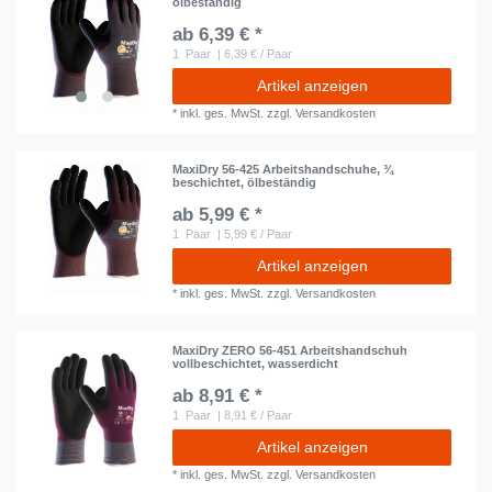
ölbeständig
ab 6,39 € *
1
Paar
| 6,39 € / Paar
Artikel anzeigen
*
inkl. ges. MwSt.
zzgl.
Versandkosten
MaxiDry 56-425 Arbeitshandschuhe, ¾
beschichtet, ölbeständig
ab 5,99 € *
1
Paar
| 5,99 € / Paar
Artikel anzeigen
*
inkl. ges. MwSt.
zzgl.
Versandkosten
MaxiDry ZERO 56-451 Arbeitshandschuh
vollbeschichtet, wasserdicht
ab 8,91 € *
1
Paar
| 8,91 € / Paar
Artikel anzeigen
*
inkl. ges. MwSt.
zzgl.
Versandkosten