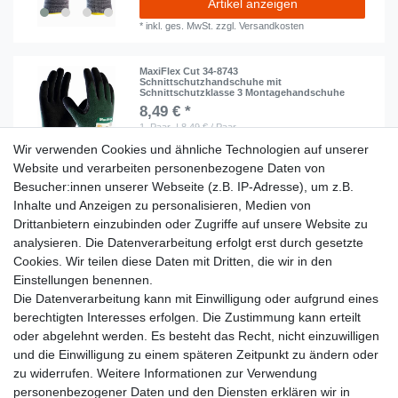
Artikel anzeigen
*
inkl. ges. MwSt.
zzgl.
Versandkosten
MaxiFlex Cut 34-8743
Schnittschutzhandschuhe mit
Schnittschutzklasse 3 Montagehandschuhe
8,49 € *
1
Paar
| 8,49 € / Paar
Wir verwenden Cookies und ähnliche Technologien auf unserer
In den Warenkorb
Website und verarbeiten personenbezogene Daten von
*
inkl. ges. MwSt.
zzgl.
Versandkosten
Besucher:innen unserer Webseite (z.B. IP-Adresse), um z.B.
Inhalte und Anzeigen zu personalisieren, Medien von
1
2
3
Drittanbietern einzubinden oder Zugriffe auf unsere Website zu
analysieren. Die Datenverarbeitung erfolgt erst durch gesetzte
Cookies. Wir teilen diese Daten mit Dritten, die wir in den
Einstellungen benennen.
Die Datenverarbeitung kann mit Einwilligung oder aufgrund eines
Lieferzeit etwa 1 bis 3 Werktage
berechtigten Interesses erfolgen. Die Zustimmung kann erteilt
oder abgelehnt werden. Es besteht das Recht, nicht einzuwilligen
Ab 89 € Kostenloser Versand
und die Einwilligung zu einem späteren Zeitpunkt zu ändern oder
zu widerrufen. Weitere Informationen zur Verwendung
personenbezogener Daten und den Diensten erklären wir in
14 Tage Rückgaberecht