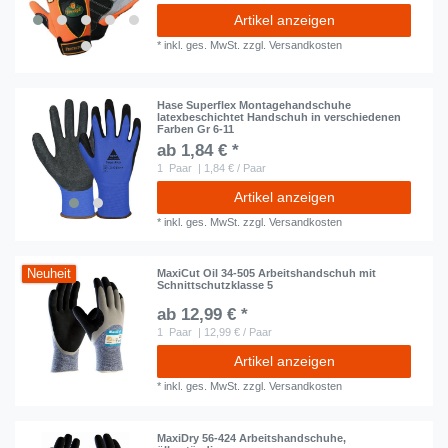
Artikel anzeigen
*
inkl. ges. MwSt.
zzgl.
Versandkosten
Hase Superflex Montagehandschuhe
latexbeschichtet Handschuh in verschiedenen
Farben Gr 6-11
ab 1,84 € *
1
Paar
| 1,84 € / Paar
Artikel anzeigen
*
inkl. ges. MwSt.
zzgl.
Versandkosten
Neuheit
MaxiCut Oil 34-505 Arbeitshandschuh mit
Schnittschutzklasse 5
ab 12,99 € *
1
Paar
| 12,99 € / Paar
Artikel anzeigen
*
inkl. ges. MwSt.
zzgl.
Versandkosten
MaxiDry 56-424 Arbeitshandschuhe,