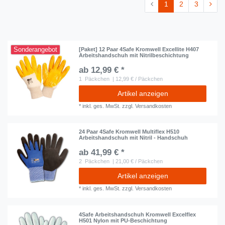
1
2
3
Sonderangebot
[Paket] 12 Paar 4Safe Kromwell Excellite H407
Arbeitshandschuh mit Nitrilbeschichtung
ab 12,99 € *
1
Päckchen
| 12,99 € / Päckchen
Artikel anzeigen
*
inkl. ges. MwSt.
zzgl.
Versandkosten
24 Paar 4Safe Kromwell Multiflex H510
Arbeitshandschuh mit Nitril - Handschuh
ab 41,99 € *
2
Päckchen
| 21,00 € / Päckchen
Artikel anzeigen
*
inkl. ges. MwSt.
zzgl.
Versandkosten
4Safe Arbeitshandschuh Kromwell Excelflex
H501 Nylon mit PU-Beschichtung