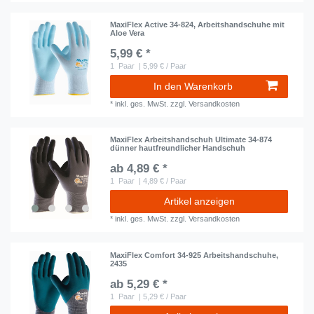
MaxiFlex Active 34-824, Arbeitshandschuhe mit
Aloe Vera
5,99 € *
1
Paar
| 5,99 € / Paar
In den Warenkorb
*
inkl. ges. MwSt.
zzgl.
Versandkosten
MaxiFlex Arbeitshandschuh Ultimate 34-874
dünner hautfreundlicher Handschuh
ab 4,89 € *
1
Paar
| 4,89 € / Paar
Artikel anzeigen
*
inkl. ges. MwSt.
zzgl.
Versandkosten
MaxiFlex Comfort 34-925 Arbeitshandschuhe,
2435
ab 5,29 € *
1
Paar
| 5,29 € / Paar