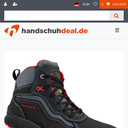
EUR
0
0,00 EUR
☰