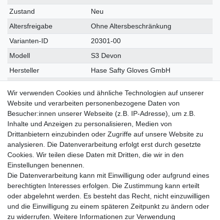
Zustand
Neu
Altersfreigabe
Ohne Altersbeschränkung
Varianten-ID
20301-00
Modell
S3 Devon
Hersteller
Hase Safty Gloves GmbH
Herstellungsland
Deutschland
Wir verwenden Cookies und ähnliche Technologien auf unserer
Inhalt
1 Paar
Website und verarbeiten personenbezogene Daten von
Besucher:innen unserer Webseite (z.B. IP-Adresse), um z.B.
Gewicht
4500 g
Inhalte und Anzeigen zu personalisieren, Medien von
Maße
0
×
0
×
0
mm
Drittanbietern einzubinden oder Zugriffe auf unsere Website zu
analysieren. Die Datenverarbeitung erfolgt erst durch gesetzte
Cookies. Wir teilen diese Daten mit Dritten, die wir in den
Einstellungen benennen.
Die Datenverarbeitung kann mit Einwilligung oder aufgrund eines
Lieferzeit etwa 1 bis 3 Werktage
berechtigten Interesses erfolgen. Die Zustimmung kann erteilt
oder abgelehnt werden. Es besteht das Recht, nicht einzuwilligen
Ab 89 € Kostenloser Versand
und die Einwilligung zu einem späteren Zeitpunkt zu ändern oder
zu widerrufen. Weitere Informationen zur Verwendung